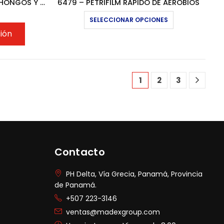
6477 – PETRIFILM RAPIDO DE HONGOS Y LEVADURA
6479 – PETRIFILM RAPIDO DE AEROBIOS
Este
SELECCIONAR OPCIONES
producto
ción
tiene
múltiples
variantes.
Las
1
2
3
opciones
se
pueden
elegir
en
la
página
Contacto
de
producto
PH Delta, Vía Grecia, Panamá, Provincia
de Panamá.
+507 223-3146
ventas@madexgroup.com