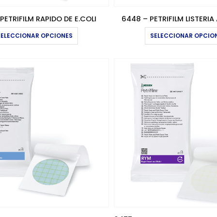
PETRIFILM RAPIDO DE E.COLI
6448 – PETRIFILM LISTERIA
Este
SELECCIONAR OPCIONES
SELECCIONAR OPCIO
producto
tiene
múltiples
variantes.
Las
opciones
se
pueden
elegir
en
la
página
de
producto