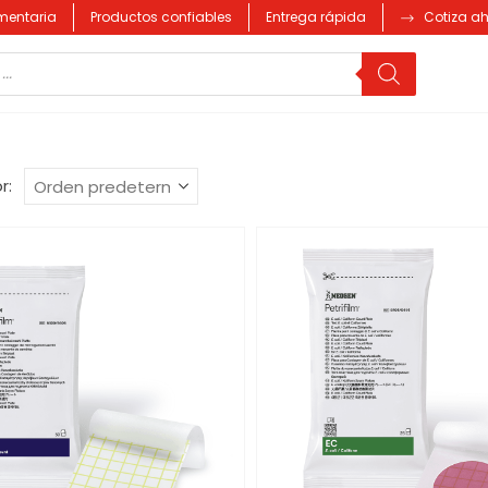
imentaria
Productos confiables
Entrega rápida
Cotiza a
r: