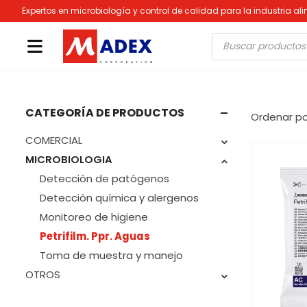
Expertos en microbiología y control de calidad para la industria al
Búsqueda
de
productos
CATEGORÍA DE PRODUCTOS
Ordenar po
COMERCIAL
MICROBIOLOGIA
Detección de patógenos
Detección química y alergenos
Monitoreo de higiene
Petrifilm. Ppr. Aguas
Toma de muestra y manejo
OTROS