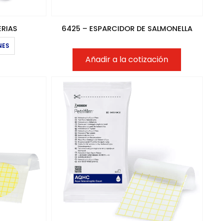
ERIAS
6425 – ESPARCIDOR DE SALMONELLA
Este
NES
producto
Añadir a la cotización
tiene
múltiples
variantes.
Las
opciones
se
pueden
elegir
en
la
página
de
producto