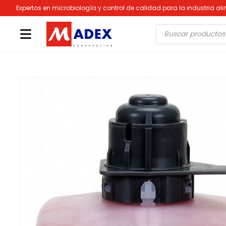
Expertos en microbiología y control de calidad para la industria al
Búsqueda
de
productos