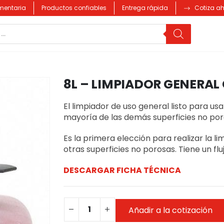
imentaria
Productos confiables
Entrega rápida
Cotiza a
8L – LIMPIADOR GENERA
El limpiador de uso general listo para us
mayoría de las demás superficies no por
Es la primera elección para realizar la li
otras superficies no porosas. Tiene un fluj
DESCARGAR FICHA TÉCNICA
Añadir a la cotización