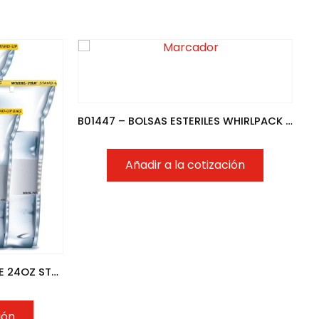
B01447 – BOLSAS ESTERILES WHIRLPACK 184 OZ CON ESCRITURA
Añadir a la cotización
B01401 – BOLSAS WHIRLPAK DE 24OZ STAND UP
ión