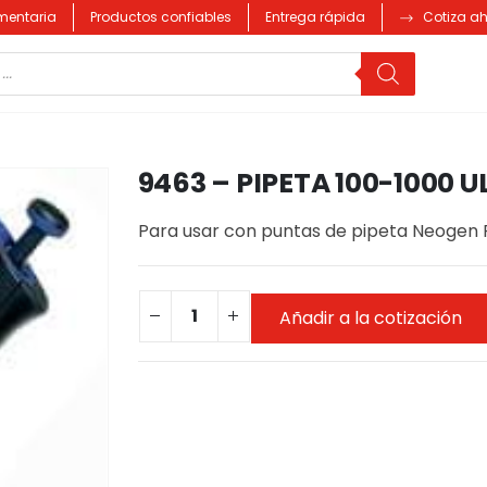
imentaria
Productos confiables
Entrega rápida
Cotiza a
9463 – PIPETA 100-1000 U
Para usar con puntas de pipeta Neogen
Añadir a la cotización