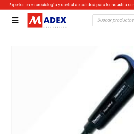
Expertos en microbiología y control de calidad para la industria al
Búsqueda
de
productos