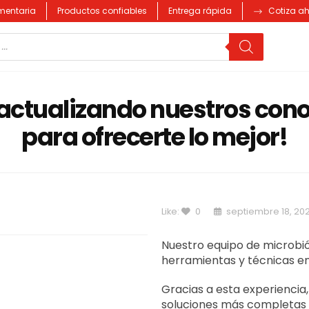
imentaria
Productos confiables
Entrega rápida
Cotiza a
actualizando nuestros con
para ofrecerte lo mejor!
Like:
0
septiembre 18, 20
Nuestro equipo de microbió
herramientas y técnicas en
Gracias a esta experienci
soluciones más completas y